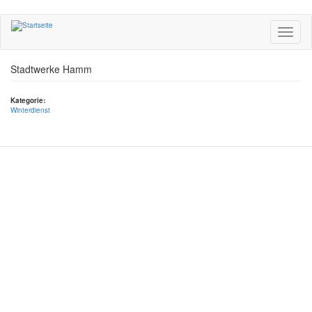
Direkt
zum
Toggle
Inhalt
navigati
Stadtwerke Hamm
Kategorie:
Winterdienst
Datenschutz
Impressum