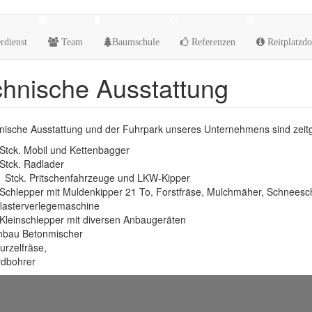
rdienst
Team
Baumschule
Referenzen
Reitplatzdo
hnische Ausstattung
hnische Ausstattung und der Fuhrpark unseres Unternehmens sind zei
Stck. Mobil und Kettenbagger
Stck. Radlader
1 Stck. Pritschenfahrzeuge und LKW-Kipper
Schlepper mit Muldenkipper 21 To, Forstfräse, Mulchmäher, Schneesch
flasterverlegemaschine
Kleinschlepper mit diversen Anbaugeräten
nbau Betonmischer
rzelfräse,
rdbohrer