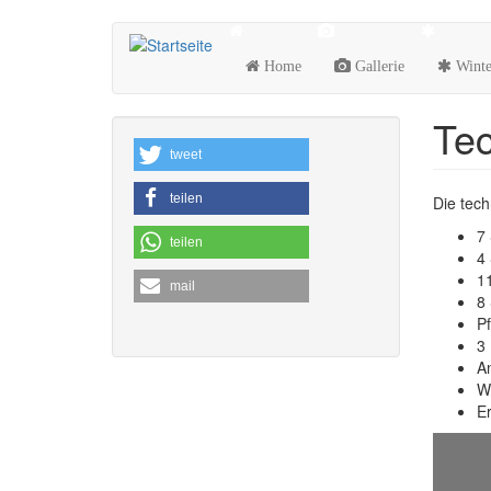
Direkt
zum
Home
Gallerie
Winte
Inhalt
Tec
tweet
teilen
Die tec
7 
teilen
4 
1
mail
8 
P
3 
A
Wu
E