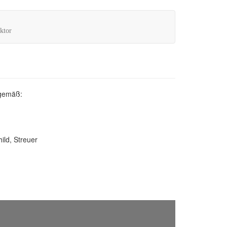
ktor
tgemäß:
ild, Streuer