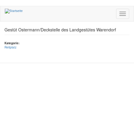
Direkt
zum
Toggle
Inhalt
navigati
Gestüt Ostermann/Deckstelle des Landgestütes Warendorf
Kategorie:
Reitplatz
Datenschutz
Impressum