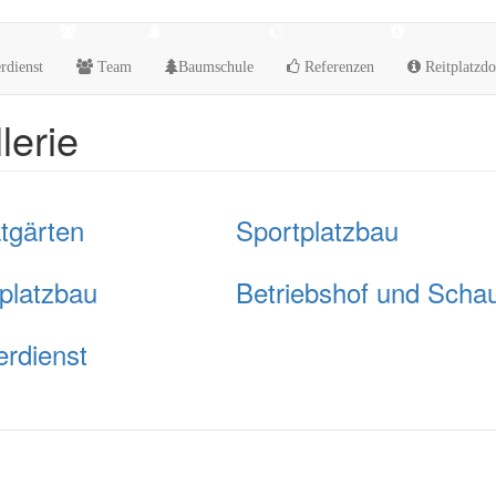
rdienst
Team
Baumschule
Referenzen
Reitplatzdo
lerie
atgärten
Sportplatzbau
lplatzbau
Betriebshof und Scha
erdienst